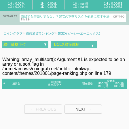
1H：0.00兆
1H：0.00兆
1H：nan%
1H：0.00億$
1D：0.00兆
1D：0.00兆
1D：nan%
1D：0.00億$
売却でも空売りでもない？BTCの下落リスクを他者に渡す手法
08/06 09:25
-CRYPTO
TIMES-
コイングラブ
仮想通貨ランキング
BCEX(ビーシーエーエックス)
取引価格下位
▼
BCEX取扱銘柄
▼
Warning
: array_multisort(): Argument #1 is expected to be an
array or a sort flag in
/home/amuws/coingrab.net/public_html/wp-
content/themes/201801/page-ranking.php
on line
179
変動率
時価総額
#
通貨名
現在価格
USD(日)
USD(週)
出来高/24H
BTC(日)
BTC(週)
← PREVIOUS
NEXT →