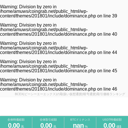
Warning
: Division by zero in
/home/amuws/coingrab.net/public_html/wp-
content/themes/201801/include/dominance.php
on line
39
Warning
: Division by zero in
/home/amuws/coingrab.net/public_html/wp-
content/themes/201801/include/dominance.php
on line
40
Warning
: Division by zero in
/home/amuws/coingrab.net/public_html/wp-
content/themes/201801/include/dominance.php
on line
44
Warning
: Division by zero in
/home/amuws/coingrab.net/public_html/wp-
content/themes/201801/include/dominance.php
on line
45
Warning
: Division by zero in
/home/amuws/coingrab.net/public_html/wp-
content/themes/201801/include/dominance.php
on line
46
BCEX(ビーシーエーエックス)の取扱い仮想通貨(暗号通貨)取引価格ランキング
全体時価総額
全体取引総額
BTCドミナンス
USDT時価総額
0.00
0.00
nan
0.00
兆
兆
%
億$