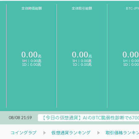
全体時価総額
全体取引総額
BTC-JP
0.00
0.00
0.00
兆
兆
1H：0.00兆
1H：0.00兆
1H：0.0
1D：0.00兆
1D：0.00兆
1D：0.0
【今日の仮想通貨】AIのBTC脆弱性診断で67
08/08 21:59
コイングラブ
仮想通貨ランキング
取引価格ランキ