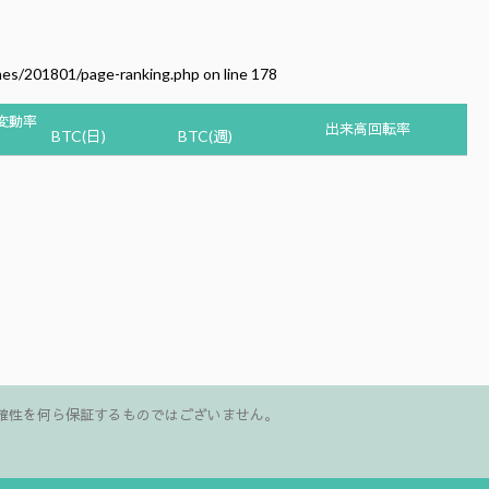
mes/201801/page-ranking.php
on line
178
変動率
出来高回転率
BTC(日)
BTC(週)
確性を何ら保証するものではございません。