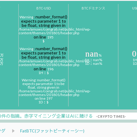
Y
BTC-USD
BTCドミナンス
U
: number_format()
Warning
expects parameter 1 to
be float, string given in
/home/amuws/coingrab.net/public_html/wp-
content/themes/201801/header.php
on line
195
$
: number_format()
Warning
nan
0
expects parameter 1 to
万
%
be float, string given in
0万
1H：nan%
1
/home/amuws/coingrab.net/public_html/wp-
0万
1D：nan%
1
content/themes/201801/header.php
on line
196
1H：$
Warning
: number_format()
expects parameter 1 to be
float, string given in
/home/amuws/coingrab.net/public_html/wp-
content/themes/201801/header.php
on line
197
1D：$
00件の指摘。赤字マイニング企業はAIに賭ける
-CRYPTO TIMES-
ング
FatBTC(ファットビーティーシー)