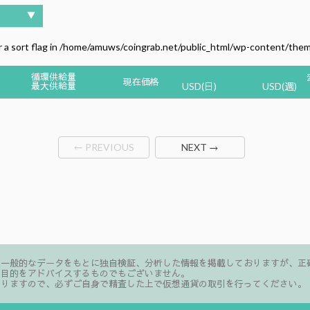
▼
 a sort flag in
/home/amuws/coingrab.net/public_html/wp-content/the
循環供給量
現在価格
最大供給量
USD(日)
USD(週)
← PREVIOUS
NEXT →
た一般的なデータをもとに独自検証、分析した情報を掲載しておりますが、正
る目的をアドバイスするものでもございません。
ありますので、必ずご自身で精査した上で仮想通貨の取引を行ってください。